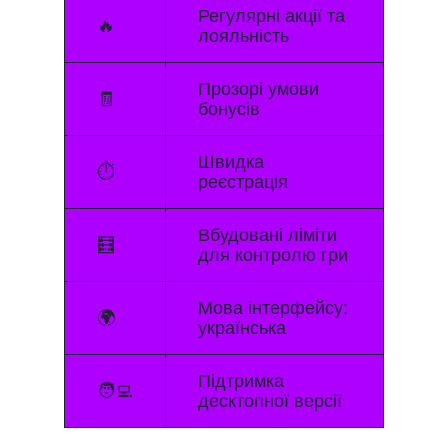
Регулярні акції та
🔥
лояльність
Прозорі умови
🧾
бонусів
Швидка
⏱️
реєстрація
Вбудовані ліміти
🧮
для контролю гри
Мова інтерфейсу:
🌍
українська
Підтримка
🧑‍💻
десктопної версії