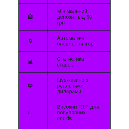
Мінімальний
🏦
депозит від 50
грн
Автоматичні
🔄
оновлення ігор
Статистика
📊
ставок
Live-казино з
🧩
реальними
дилерами
Високий RTP для
💹
популярних
слотів