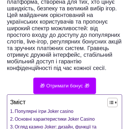
платформа, створена для тих, хто цінує
швидкість, безпеку та великий вибір ігор.
Цей майданчик орієнтований на
українських користувачів та пропонує
широкий спектр можливостей: від
простого входу до доступу до популярних
слотів, live-ігор, регулярних бонусних акцій
та зручних платіжних систем. Гравець
отримує дружній інтерфейс, стабільний
мобільний доступ і гарантію
конфіденційності під час кожної сесії.
🎁 Отримати бонус 🎁
Зміст
Популярні ігри Joker casino
Основні характеристики Joker Casino
Огляд казино Joker: дизайн, функції та