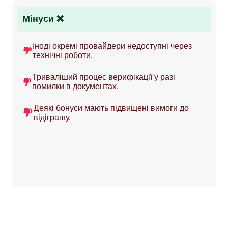
Мінуси ❌
Іноді окремі провайдери недоступні через
технічні роботи.
Триваліший процес верифікації у разі
помилки в документах.
Деякі бонуси мають підвищені вимоги до
відіграшу.