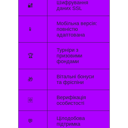
Шифрування
🔐
даних SSL
Мобільна версія:
📱
повністю
адаптована
Турніри з
🏆
призовими
фондами
Вітальні бонуси
🎁
та фріспіни
Верифікація
🆔
особистості
Цілодобова
💬
підтримка