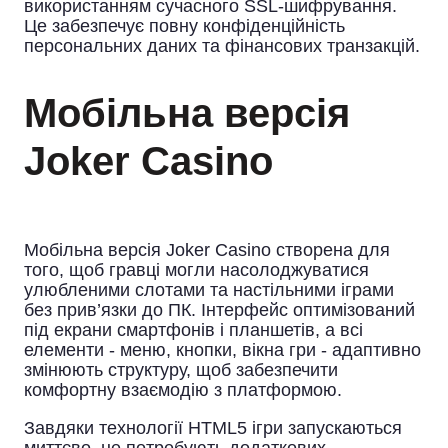
використанням сучасного SSL-шифрування.
Це забезпечує повну конфіденційність
персональних даних та фінансових транзакцій.
Мобільна версія
Joker Casino
Мобільна версія Joker Casino створена для
того, щоб гравці могли насолоджуватися
улюбленими слотами та настільними іграми
без прив’язки до ПК. Інтерфейс оптимізований
під екрани смартфонів і планшетів, а всі
елементи - меню, кнопки, вікна гри - адаптивно
змінюють структуру, щоб забезпечити
комфортну взаємодію з платформою.
Завдяки технології HTML5 ігри запускаються