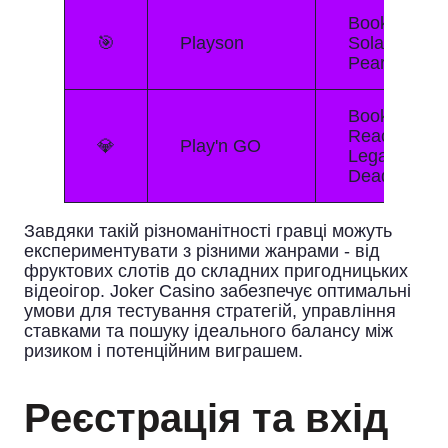
Book of Gol
🎯
Playson
Solar Queen
Pearl Beaut
Book of Dea
Reactoonz,
💎
Play'n GO
Legacy of
Dead
Завдяки такій різноманітності гравці можуть
експериментувати з різними жанрами - від
фруктових слотів до складних пригодницьких
відеоігор. Joker Casino забезпечує оптимальні
умови для тестування стратегій, управління
ставками та пошуку ідеального балансу між
ризиком і потенційним виграшем.
Реєстрація та вхід