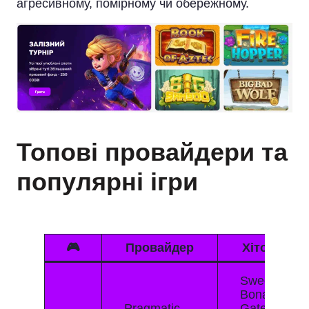
агресивному, помірному чи обережному.
Топові провайдери та
популярні ігри
🎮
Провайдер
Хітові сло
Sweet
Bonanza,
Pragmatic
Gates of