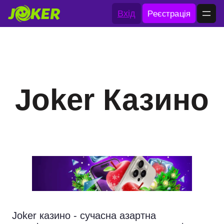
Перейти
Вхід
Реєстрація
до
вмісту
Joker Казино
Joker казино - сучасна азартна