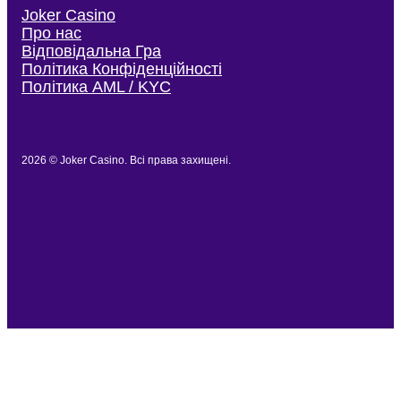
Joker Casino
Про нас
Відповідальна Гра
Політика Конфіденційності
Політика AML / KYC
2026 © Joker Casino. Всі права захищені.